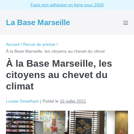
Aller
Faire son adhésion en ligne pour 2026
au
contenu
La Base Marseille
basc
le
men
Accueil
/
Revue de presse
/
À la Base Marseille, les citoyens au chevet du climat
À la Base Marseille, les
citoyens au chevet du
climat
Louise Greetham
|
Publié le
16 juillet 2021