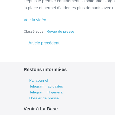
Depuis le premier confinement, la solidarité s’org
la place et permet d’aider les plus démunis avec u
Voir la vidéo
Classé sous :
Revue de presse
Navigation
← Article précédent
d’article
Restons informé·es
Par courriel
Telegram : actualités
Telegram : fil général
Dossier de presse
Venir à La Base