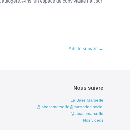
autogéré. Ainsi un espace de convivialité naît sur
Article suivant →
Nous suivre
La Base Marseille
@labasemarseille@mastodon.social
@labasemarseille
Nos vidéos