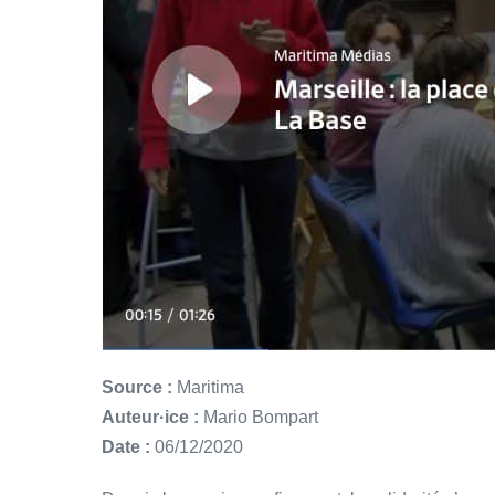
Source :
Maritima
Auteur·ice :
Mario Bompart
Date :
06/12/2020