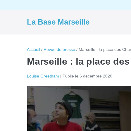
Aller
au
contenu
La Base Marseille
Accueil
/
Revue de presse
/
Marseille : la place des Ch
Marseille : la place d
Louise Greetham
|
Publié le
6 décembre 2020