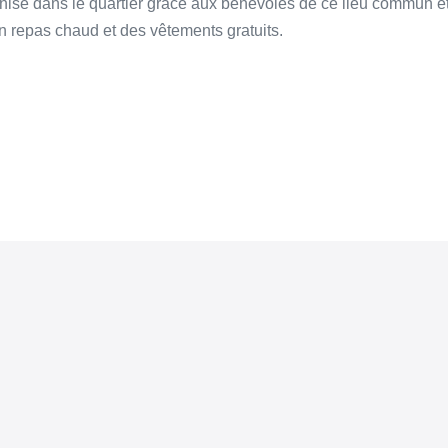
anise dans le quartier grâce aux bénévoles de ce lieu commun et 
n repas chaud et des vêtements gratuits.