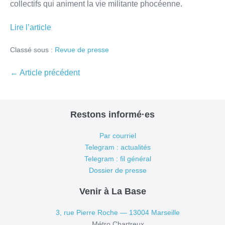
collectifs qui animent la vie militante phocéenne.
Lire l’article
Classé sous :
Revue de presse
Navigation
← Article précédent
d’article
Restons informé·es
Par courriel
Telegram : actualités
Telegram : fil général
Dossier de presse
Venir à La Base
3, rue Pierre Roche — 13004 Marseille
Métro Chartreux