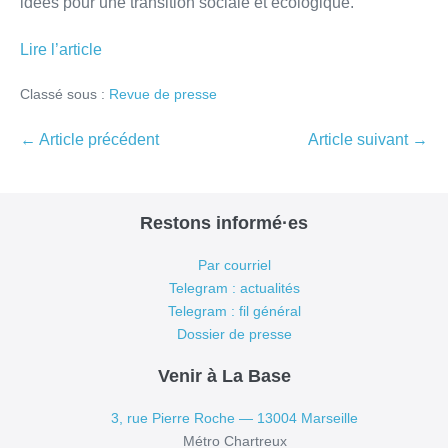
idées pour une transition sociale et écologique.
Lire l’article
Classé sous :
Revue de presse
Navigation
← Article précédent
Article suivant →
d’article
Restons informé·es
Par courriel
Telegram : actualités
Telegram : fil général
Dossier de presse
Venir à La Base
3, rue Pierre Roche — 13004 Marseille
Métro Chartreux