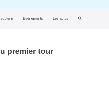
Basculer
soutenir
Evénements
Les actus
la
recherche
du premier tour